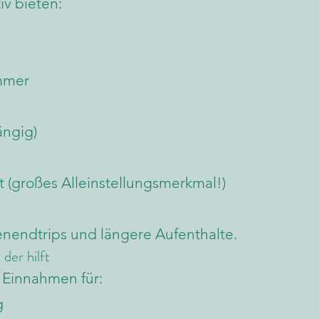
iv bieten:
mmer
ängig)
 (großes Alleinstellungsmerkmal!)
enendtrips und längere Aufenthalte.
der hilft
 Einnahmen für:
g