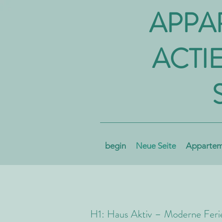
APPA
ACTI
begin
Neue Seite
Apparteme
H1: Haus Aktiv – Moderne Feri