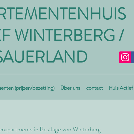
RTEMENTENHUIS
EF WINTERBERG /
SAUERLAND
nten (prijzen/bezetting)
Über uns
contact
Huis Actief
enapartments in Bestlage von Winterberg