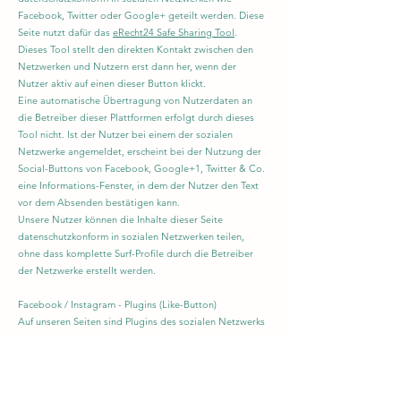
Facebook, Twitter oder Google+ geteilt werden. Diese
Seite nutzt dafür das
eRecht24 Safe Sharing Tool
.
Dieses Tool stellt den direkten Kontakt zwischen den
Netzwerken und Nutzern erst dann her, wenn der
Nutzer aktiv auf einen dieser Button klickt.
Eine automatische Übertragung von Nutzerdaten an
die Betreiber dieser Plattformen erfolgt durch dieses
Tool nicht. Ist der Nutzer bei einem der sozialen
Netzwerke angemeldet, erscheint bei der Nutzung der
Social-Buttons von Facebook, Google+1, Twitter & Co.
eine Informations-Fenster, in dem der Nutzer den Text
vor dem Absenden bestätigen kann.
Unsere Nutzer können die Inhalte dieser Seite
datenschutzkonform in sozialen Netzwerken teilen,
ohne dass komplette Surf-Profile durch die Betreiber
der Netzwerke erstellt werden.
Facebook / Instagram - Plugins (Like-Button)
Auf unseren Seiten sind Plugins des sozialen Netzwerks
Facebook, Anbieter Facebook Inc., 1 Hacker Way,
Menlo Park, California 94025, USA, integriert. Die
Facebook-Plugins erkennen Sie an dem Facebook-Logo
oder dem "Like-Button" ("Gefällt mir") auf unserer