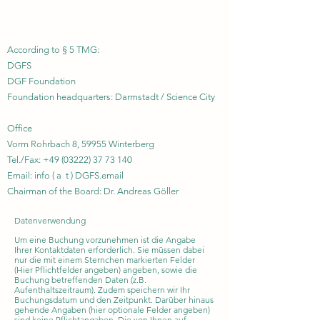
According to § 5 TMG:
DGFS
DGF Foundation
Foundation headquarters: Darmstadt / Science City
Office
Vorm Rohrbach 8, 59955 Winterberg
Tel./Fax:
+49 (03222) 37 73 140
Email: info ( a t ) DGFS.email
Chairman of the Board: Dr. Andreas Göller
Datenverwendung
Um eine Buchung vorzunehmen ist die Angabe
Ihrer Kontaktdaten erforderlich. Sie müssen dabei
nur die mit einem Sternchen markierten Felder
(Hier Pflichtfelder angeben) angeben, sowie die
Buchung betreffenden Daten (z.B.
Aufenthaltszeitraum). Zudem speichern wir Ihr
Buchungsdatum und den Zeitpunkt. Darüber hinaus
gehende Angaben (hier optionale Felder angeben)
sind keine Pflichtangaben. Die von Ihnen auf