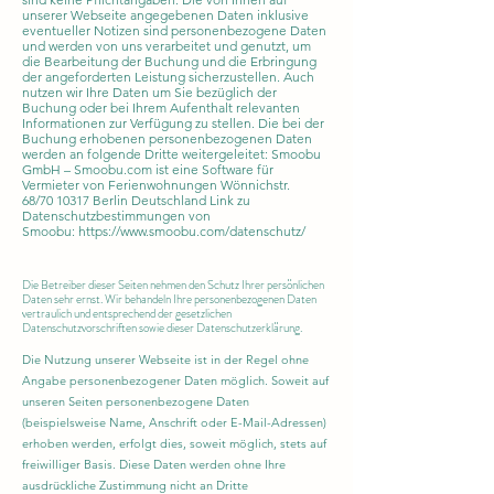
unserer Webseite angegebenen Daten inklusive
eventueller Notizen sind personenbezogene Daten
und werden von uns verarbeitet und genutzt, um
die Bearbeitung der Buchung und die Erbringung
der angeforderten Leistung sicherzustellen. Auch
nutzen wir Ihre Daten um Sie bezüglich der
Buchung oder bei Ihrem Aufenthalt relevanten
Informationen zur Verfügung zu stellen.
Die bei der
Buchung erhobenen personenbezogenen Daten
werden an folgende Dritte weitergeleitet: Smoobu
GmbH – Smoobu.com ist eine Software für
Vermieter von Ferienwohnungen
Wönnichstr.
68/70
10317 Berlin
Deutschland Link zu
Datenschutzbestimmungen von
Smoobu:
https://www.smoobu.com/datenschutz/
Die Betreiber dieser Seiten nehmen den Schutz Ihrer persönlichen
Daten sehr ernst. Wir behandeln Ihre personenbezogenen Daten
vertraulich und entsprechend der gesetzlichen
Datenschutzvorschriften sowie dieser Datenschutzerklärung.
Die Nutzung unserer Webseite ist in der Regel ohne
Angabe personenbezogener Daten möglich. Soweit auf
unseren Seiten personenbezogene Daten
(beispielsweise Name, Anschrift oder E-Mail-Adressen)
erhoben werden, erfolgt dies, soweit möglich, stets auf
freiwilliger Basis. Diese Daten werden
ohne Ihre
ausdrückliche Zustimmung nicht an Dritte